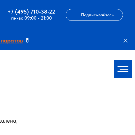
+7 (495) 710-38-22
Подписывайтесь
пн-вс 09:00 - 21:00
епаратов
💊
далена,