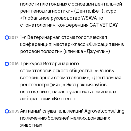
полости плотоядных с основами дентальной
рентгенодиагностики» (ДенталВет); курс
«Глобальное руководство WSAVA по
стоматологии»; конференция CAT VET DAY
1-я Ветеринарная стоматологическая
2017
конференция; мастер-класс «Фиксация шин в
ротовой полости» (клиника «Джунгли»)
Три курса Ветеринарного
2016
стоматологического общества: «Основы
ветеринарной стоматологии», «Дентальная
рентгенография», «Экстракция зубов
плотоядных»; начало участия в семинарах
лаборатории «Веттест»
Активный слушатель лекций Agrovetconsulting
2009
по лечению болезней мелких домашних
животных