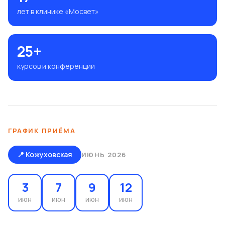
лет в клинике «Мосвет»
25+
курсов и конференций
ГРАФИК ПРИЁМА
📍 Кожуховская
ИЮНЬ 2026
3
7
9
12
ИЮН
ИЮН
ИЮН
ИЮН