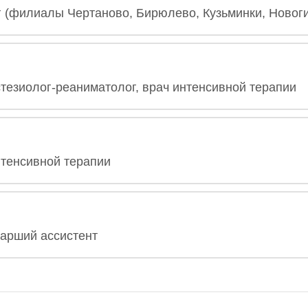
 (филиалы Чертаново, Бирюлево, Кузьминки, Новог
езиолог-реаниматолог, врач интенсивной терапии
нтенсивной терапии
тарший ассистент