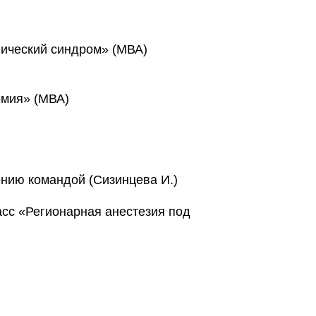
лический синдром» (МВА)
омия» (МВА)
ению командой (Сизинцева И.)
асс «Регионарная анестезия под