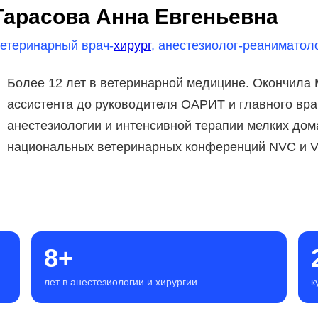
Тарасова Анна Евгеньевна
етеринарный врач-
хирург
, анестезиолог-реаниматол
Более 12 лет в ветеринарной медицине. Окончила 
ассистента до руководителя ОАРИТ и главного вра
анестезиологии и интенсивной терапии мелких до
национальных ветеринарных конференций NVC и Ve
8+
лет в анестезиологии и хирургии
к