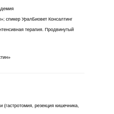
адемия
»; спикер УралБиовет Консалтинг
Интенсивная терапия. Продвинутый
стин»
 (гастротомия, резекция кишечника,