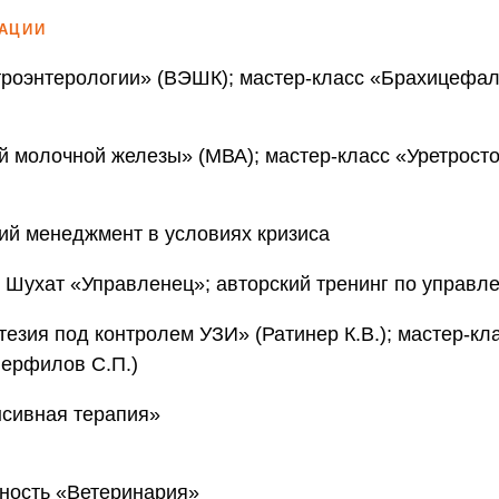
АЦИИ
троэнтерологии» (ВЭШК); мастер-класс «Брахицефа
й молочной железы» (МВА); мастер-класс «Уретрост
кий менеджмент в условиях кризиса
и Шухат «Управленец»; авторский тренинг по управл
езия под контролем УЗИ» (Ратинер К.В.); мастер-кл
Перфилов С.П.)
нсивная терапия»
ьность «Ветеринария»