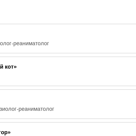
иолог-реаниматолог
й кот»
зиолог-реаниматолог
тор»