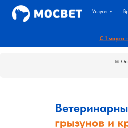
Услуги
В
С 1 марта
📅 Он
Ветеринарны
грызунов и к