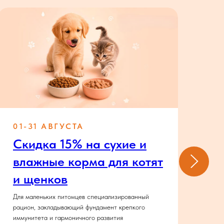
01-31 АВГУСТА
01
Скидка 15% на сухие и
С
влажные корма для котят
и
и щенков
ж
Для маленьких питомцев специализированный
Для
рацион, закладывающий фундамент крепкого
Lov
иммунитета и гармоничного развития
дру