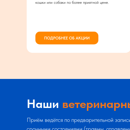
вать
кошки или собаки по более приятной цене.
ПОДРОБНЕЕ ОБ АКЦИИ
Наши
ветеринарн
Приём ведётся по предварительной запис
срочными состояниями (травмы, отравлени